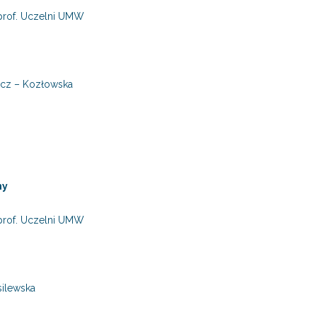
 prof. Uczelni UMW
icz – Kozłowska
ny
 prof. Uczelni UMW
silewska