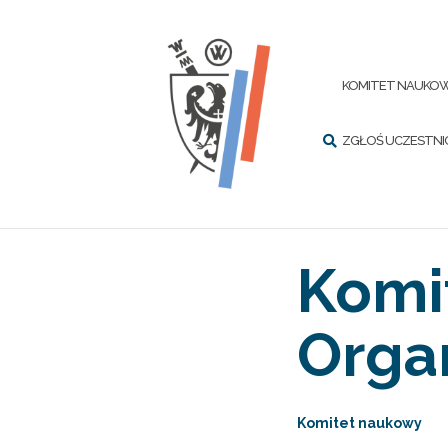
Przejdź
do
treści
SZUKAJ
KOMITET NAUKOW
ZGŁOŚ UCZESTN
Komi
Orga
Komitet naukowy