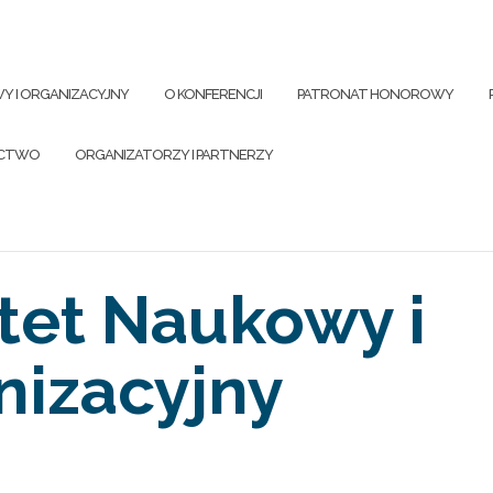
Y I ORGANIZACYJNY
O KONFERENCJI
PATRONAT HONOROWY
ICTWO
ORGANIZATORZY I PARTNERZY
tet Naukowy i
nizacyjny