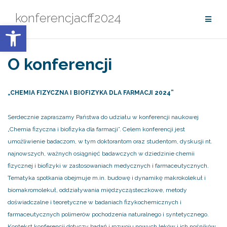
Przejdź
konferencjacff2024
do
Otwórz pasek narzędzi
treści
O konferencji
„CHEMIA FIZYCZNA I BIOFIZYKA DLA FARMACJI 2024”
Serdecznie zapraszamy Państwa do udziału w konferencji naukowej
„Chemia fizyczna i biofizyka dla farmacji”. Celem konferencji jest
umożliwienie badaczom, w tym doktorantom oraz studentom, dyskusji nt.
najnowszych, ważnych osiągnięć badawczych w dziedzinie chemii
fizycznej i biofizyki w zastosowaniach medycznych i farmaceutycznych.
Tematyka spotkania obejmuje m.in. budowę i dynamikę makrokolekuł i
biomakromolekuł, oddziaływania międzycząsteczkowe, metody
doświadczalne i teoretyczne w badaniach fizykochemicznych i
farmaceutycznych polimerów pochodzenia naturalnego i syntetycznego.
Kontekst konferencji dotyczy badań i rozwoju nowych leków i ich nośników,