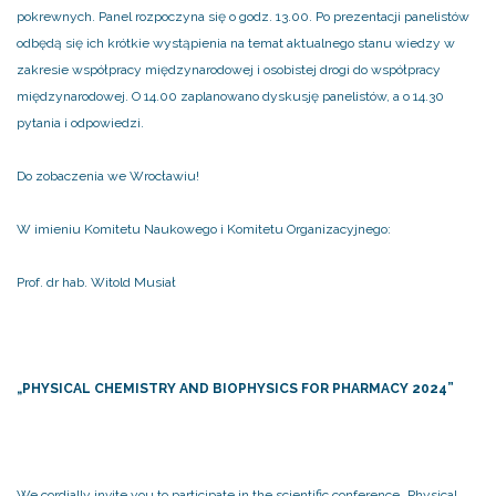
pokrewnych. Panel rozpoczyna się o godz. 13.00. Po prezentacji panelistów
odbędą się ich krótkie wystąpienia na temat aktualnego stanu wiedzy w
zakresie współpracy międzynarodowej i osobistej drogi do współpracy
międzynarodowej. O 14.00 zaplanowano dyskusję panelistów, a o 14.30
pytania i odpowiedzi.
Do zobaczenia we Wrocławiu!
W imieniu Komitetu Naukowego i Komitetu Organizacyjnego:
Prof. dr hab. Witold Musiał
„PHYSICAL CHEMISTRY AND BIOPHYSICS FOR PHARMACY 2024”
We cordially invite you to participate in the scientific conference „Physical