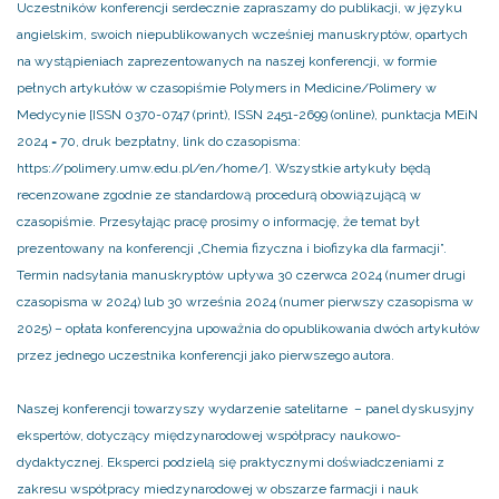
Uczestników konferencji serdecznie zapraszamy do publikacji, w języku
angielskim, swoich niepublikowanych wcześniej manuskryptów, opartych
na wystąpieniach zaprezentowanych na naszej konferencji, w formie
pełnych artykułów w czasopiśmie Polymers in Medicine/Polimery w
Medycynie [ISSN 0370-0747 (print), ISSN 2451-2699 (online), punktacja MEiN
2024 = 70, druk bezpłatny, link do czasopisma:
https://polimery.umw.edu.pl/en/home/]. Wszystkie artykuły będą
recenzowane zgodnie ze standardową procedurą obowiązującą w
czasopiśmie. Przesyłając pracę prosimy o informację, że temat był
prezentowany na konferencji „Chemia fizyczna i biofizyka dla farmacji”.
Termin nadsyłania manuskryptów upływa 30 czerwca 2024 (numer drugi
czasopisma w 2024) lub 30 września 2024 (numer pierwszy czasopisma w
2025) – opłata konferencyjna upoważnia do opublikowania dwóch artykułów
przez jednego uczestnika konferencji jako pierwszego autora.
Naszej konferencji towarzyszy wydarzenie satelitarne – panel dyskusyjny
ekspertów, dotyczący międzynarodowej współpracy naukowo-
dydaktycznej. Eksperci podzielą się praktycznymi doświadczeniami z
zakresu współpracy miedzynarodowej w obszarze farmacji i nauk