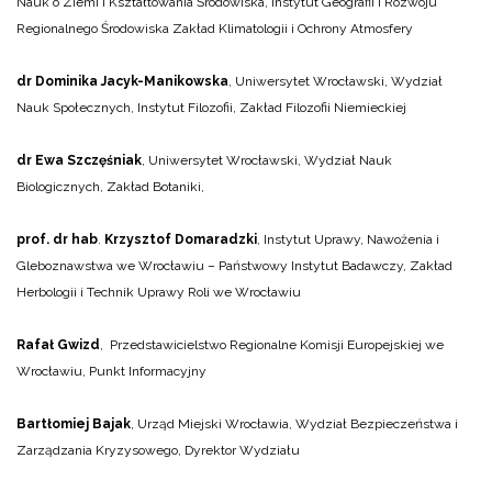
Nauk o Ziemi i Kształtowania Środowiska, Instytut Geografii i Rozwoju
Regionalnego Środowiska Zakład Klimatologii i Ochrony Atmosfery
dr Dominika Jacyk-Manikowska
, Uniwersytet Wrocławski, Wydział
Nauk Społecznych, Instytut Filozofii, Zakład Filozofii Niemieckiej
dr Ewa Szczęśniak
, Uniwersytet Wrocławski, Wydział Nauk
Biologicznych, Zakład Botaniki,
prof. dr hab
.
Krzysztof Domaradzki
, Instytut Uprawy, Nawożenia i
Gleboznawstwa we Wrocławiu – Państwowy Instytut Badawczy, Zakład
Herbologii i Technik Uprawy Roli we Wrocławiu
Rafał Gwizd
, Przedstawicielstwo Regionalne Komisji Europejskiej we
Wrocławiu, Punkt Informacyjny
Bartłomiej Bajak
, Urząd Miejski Wrocławia, Wydział Bezpieczeństwa i
Zarządzania Kryzysowego, Dyrektor Wydziału